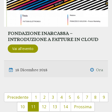
FONDAZIONE INARCASSA –
INTRODUZIONE A FATTURE IN CLOUD
Vai all'evento
18 Dicembre 2018
Ora
Precedente
1
2
3
4
5
6
7
8
9
(current)
10
11
12
13
14
Prossima