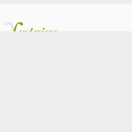
Via Salaria 229,
00199 - Roma
Tel:
T. 06-85274212
Email:
info@fondazioneinarcassa.it
Fondazione Inarcassa
Direttivo
Obiettivi