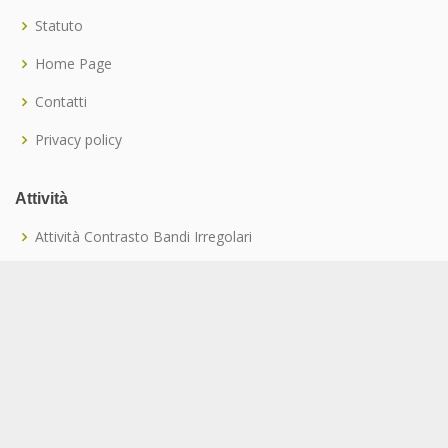
Statuto
Home Page
Contatti
Privacy policy
Attività
Attività Contrasto Bandi Irregolari
Cessione del Credito
Polizze RC e Tutela Legale
Formazione
Convenzioni
Iscriviti alla